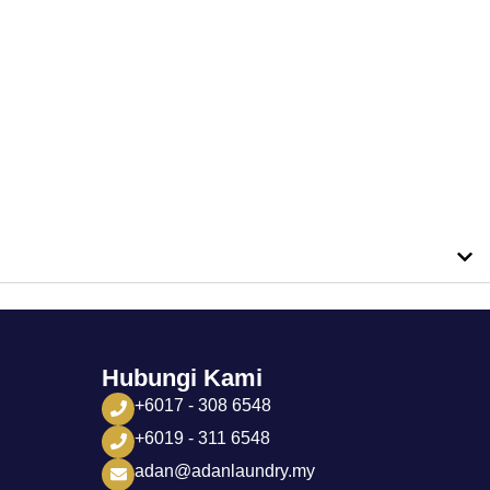
Hubungi Kami
+6017 - 308 6548
+6019 - 311 6548
adan@adanlaundry.my