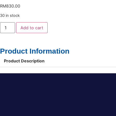
RM
830.00
30 in stock
Add to cart
Product Information
Product Description