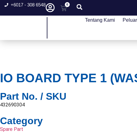
+6017 - 308 6548
0
Tentang Kami
Pelua
IO BOARD TYPE 1 (WA
Part No. / SKU
432690304
Category
Spare Part