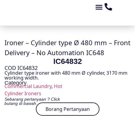
Tentang Kami
Peluang Perniagaan
Kedai Alat Ganti
Produk Kami
Ironer – Cylinder type Ø 480 mm – Front
Delivery – No Automation IC648
IC64832
COD IC64832
Cylinder type ironer with 480 mm Ø cylinder, 3170 mm
working width.
Category
Commercial Laundry
,
Hot
Cylinder Ironers
Sebarang pertanyaan ? Click
butang di bawah.
Borang Pertanyaan