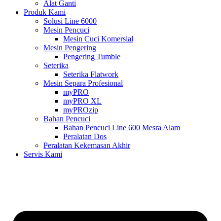
Alat Ganti
Produk Kami
Solusi Line 6000
Mesin Pencuci
Mesin Cuci Komersial
Mesin Pengering
Pengering Tumble
Seterika
Seterika Flatwork
Mesin Separa Profesional
myPRO
myPRO XL
myPROzip
Bahan Pencuci
Bahan Pencuci Line 600 Mesra Alam
Peralatan Dos
Peralatan Kekemasan Akhir
Servis Kami