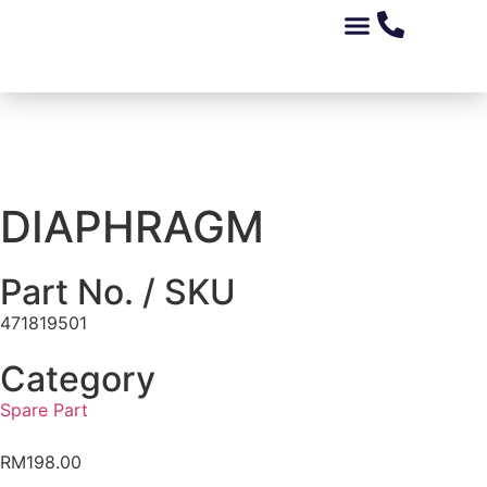
Tentang Kami
Peluang Perniagaan
Kedai Alat Ganti
Produk Kami
DIAPHRAGM
Part No. / SKU
471819501
Category
Spare Part
RM
198.00