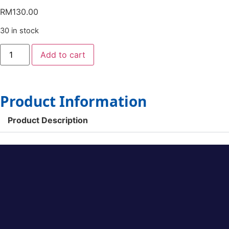
RM
130.00
30 in stock
Add to cart
Product Information
Product Description