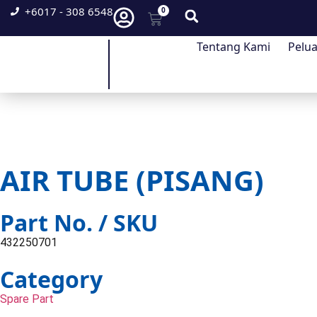
+6017 - 308 6548
0
Tentang Kami
Pelu
AIR TUBE (PISANG)
Part No. / SKU
432250701
Category
Spare Part